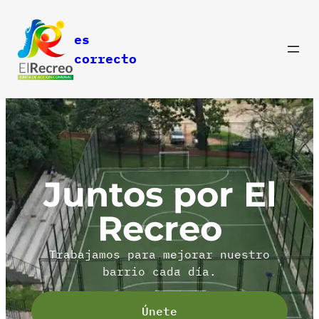
es
correcto
Juntos por El
Recreo
Trabajamos para mejorar nuestro
barrio cada día.
Únete